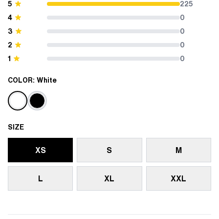
5
225
4
0
3
0
2
0
1
0
COLOR:
White
SIZE
XS
S
M
L
XL
XXL