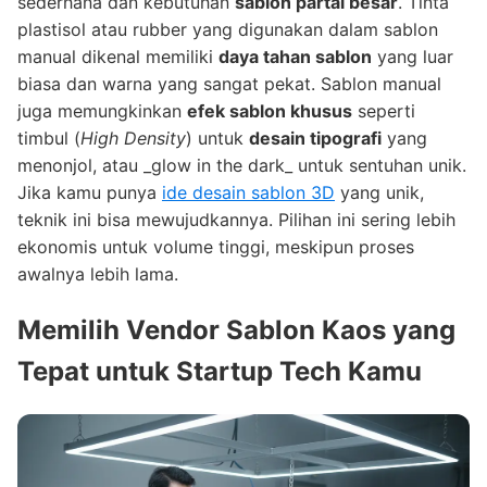
sederhana dan kebutuhan
sablon partai besar
. Tinta
plastisol atau rubber yang digunakan dalam sablon
manual dikenal memiliki
daya tahan sablon
yang luar
biasa dan warna yang sangat pekat. Sablon manual
juga memungkinkan
efek sablon khusus
seperti
timbul (
High Density
) untuk
desain tipografi
yang
menonjol, atau _glow in the dark_ untuk sentuhan unik.
Jika kamu punya
ide desain sablon 3D
yang unik,
teknik ini bisa mewujudkannya. Pilihan ini sering lebih
ekonomis untuk volume tinggi, meskipun proses
awalnya lebih lama.
Memilih
Vendor Sablon Kaos
yang
Tepat untuk
Startup Tech
Kamu