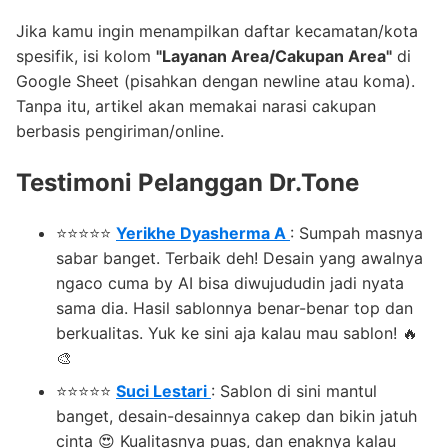
Jika kamu ingin menampilkan daftar kecamatan/kota
spesifik, isi kolom
"Layanan Area/Cakupan Area"
di
Google Sheet (pisahkan dengan newline atau koma).
Tanpa itu, artikel akan memakai narasi cakupan
berbasis pengiriman/online.
Testimoni Pelanggan Dr.Tone
⭐⭐⭐⭐⭐
Yerikhe Dyasherma A
: Sumpah masnya
sabar banget. Terbaik deh! Desain yang awalnya
ngaco cuma by AI bisa diwujududin jadi nyata
sama dia. Hasil sablonnya benar-benar top dan
berkualitas. Yuk ke sini aja kalau mau sablon! 🔥
🎨
⭐⭐⭐⭐⭐
Suci Lestari
: Sablon di sini mantul
banget, desain-desainnya cakep dan bikin jatuh
cinta 😍 Kualitasnya puas, dan enaknya kalau