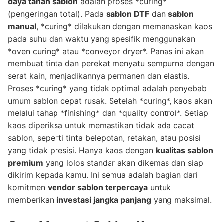
daya tahan sablon
adalah proses *curing*
(pengeringan total). Pada
sablon DTF
dan
sablon
manual
, *curing* dilakukan dengan memanaskan kaos
pada suhu dan waktu yang spesifik menggunakan
*oven curing* atau *conveyor dryer*. Panas ini akan
membuat tinta dan perekat menyatu sempurna dengan
serat kain, menjadikannya permanen dan elastis.
Proses *curing* yang tidak optimal adalah penyebab
umum sablon cepat rusak. Setelah *curing*, kaos akan
melalui tahap *finishing* dan *quality control*. Setiap
kaos diperiksa untuk memastikan tidak ada cacat
sablon, seperti tinta belepotan, retakan, atau posisi
yang tidak presisi. Hanya kaos dengan
kualitas sablon
premium
yang lolos standar akan dikemas dan siap
dikirim kepada kamu. Ini semua adalah bagian dari
komitmen
vendor sablon terpercaya
untuk
memberikan
investasi jangka panjang
yang maksimal.