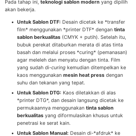
Pada tahap ini,
teknologi sablon modern
yang dipilih
akan bekerja.
Untuk Sablon DTF:
Desain dicetak ke *transfer
film* menggunakan *printer DTF* dengan
tinta
sablon berkualitas
(CMYK + putih). Setelah itu,
bubuk perekat ditaburkan merata di atas tinta
basah dan melalui proses *curing* (pemanasan)
agar meleleh dan menyatu dengan tinta. Film
yang sudah di-
curing
kemudian ditempelkan ke
kaos menggunakan
mesin heat press
dengan
suhu dan tekanan yang tepat.
Untuk Sablon DTG:
Kaos diletakkan di alas
*printer DTG*, dan desain langsung dicetak ke
permukaannya menggunakan
tinta sablon
berkualitas
yang diformulasikan khusus untuk
penetrasi ke serat kain.
Untuk Sablon Manual:
Desain di-*afdruk* ke