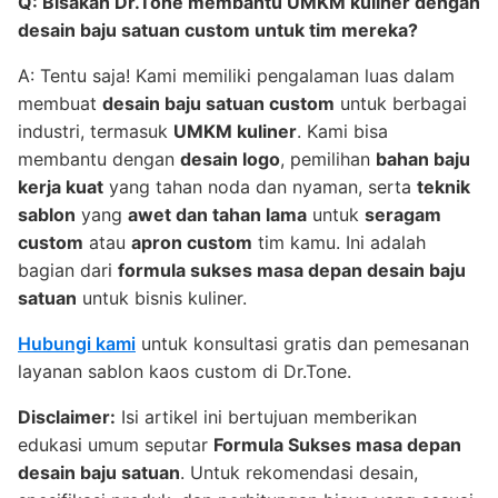
Q: Bisakah Dr.Tone membantu
UMKM kuliner
dengan
desain baju satuan custom
untuk tim mereka?
A: Tentu saja! Kami memiliki pengalaman luas dalam
membuat
desain baju satuan custom
untuk berbagai
industri, termasuk
UMKM kuliner
. Kami bisa
membantu dengan
desain logo
, pemilihan
bahan baju
kerja kuat
yang tahan noda dan nyaman, serta
teknik
sablon
yang
awet dan tahan lama
untuk
seragam
custom
atau
apron custom
tim kamu. Ini adalah
bagian dari
formula sukses masa depan desain baju
satuan
untuk bisnis kuliner.
Hubungi kami
untuk konsultasi gratis dan pemesanan
layanan sablon kaos custom di Dr.Tone.
Disclaimer:
Isi artikel ini bertujuan memberikan
edukasi umum seputar
Formula Sukses masa depan
desain baju satuan
. Untuk rekomendasi desain,