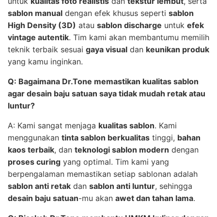
untuk
kualitas foto realistis
dan
tekstur lembut
, serta
sablon manual
dengan efek khusus seperti
sablon
High Density (3D)
atau
sablon discharge
untuk
efek
vintage autentik
. Tim kami akan membantumu memilih
teknik terbaik sesuai
gaya visual
dan
keunikan produk
yang kamu inginkan.
Q: Bagaimana Dr.Tone memastikan
kualitas sablon
agar
desain baju satuan
saya tidak mudah retak atau
luntur?
A: Kami sangat menjaga
kualitas sablon
. Kami
menggunakan
tinta sablon berkualitas
tinggi,
bahan
kaos terbaik
, dan
teknologi sablon modern
dengan
proses curing
yang optimal. Tim kami yang
berpengalaman memastikan setiap sablonan adalah
sablon anti retak
dan
sablon anti luntur
, sehingga
desain baju satuan
-mu akan
awet dan tahan lama
.