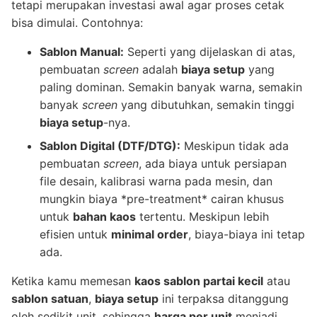
tetapi merupakan investasi awal agar proses cetak
bisa dimulai. Contohnya:
Sablon Manual:
Seperti yang dijelaskan di atas,
pembuatan
screen
adalah
biaya setup
yang
paling dominan. Semakin banyak warna, semakin
banyak
screen
yang dibutuhkan, semakin tinggi
biaya setup
-nya.
Sablon Digital (DTF/DTG):
Meskipun tidak ada
pembuatan
screen
, ada biaya untuk persiapan
file desain, kalibrasi warna pada mesin, dan
mungkin biaya *pre-treatment* cairan khusus
untuk
bahan kaos
tertentu. Meskipun lebih
efisien untuk
minimal order
, biaya-biaya ini tetap
ada.
Ketika kamu memesan
kaos sablon partai kecil
atau
sablon satuan
,
biaya setup
ini terpaksa ditanggung
oleh sedikit unit, sehingga
harga per unit
menjadi